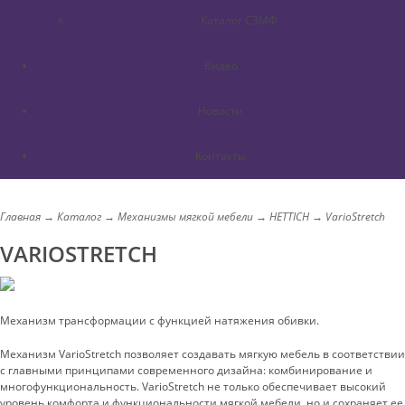
Каталог СЗМФ
Видео
Новости
Контакты
Главная
→
Каталог
→
Механизмы мягкой мебели
→
HETTICH
→
VarioStretch
VARIOSTRETCH
Механизм трансформации с функцией натяжения обивки.
Механизм VarioStretch позволяет создавать мягкую мебель в соответствии
с главными принципами современного дизайна: комбинирование и
многофункциональность. VarioStretch не только обеспечивает высокий
уровень комфорта и функциональности мягкой мебели, но и сохраняет ее