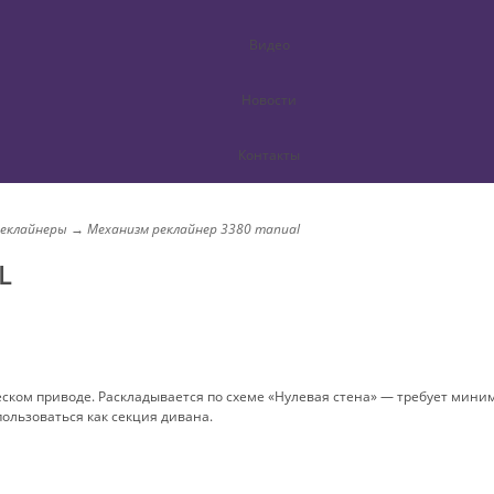
Видео
Новости
Контакты
еклайнеры
→
Механизм реклайнер 3380 manual
L
ком приводе. Раскладывается по схеме «Нулевая стена» — требует мини
ользоваться как секция дивана.