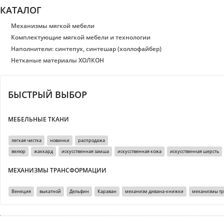
КАТАЛОГ
Механизмы мягкой мебели
Комплектующие мягкой мебели и технологии
Наполнители: синтепух, синтешар (холлофайбер)
Нетканые материалы ХОЛКОН
БЫСТРЫЙ ВЫБОР
МЕБЕЛЬНЫЕ ТКАНИ
легкая чистка
новинки
распродажа
велюр
жаккард
искусственная замша
искусственная кожа
искусственная шерсть
МЕХАНИЗМЫ ТРАНСФОРМАЦИИ
Венеция
выкатной
Дельфин
Караван
механизм дивана-книжки
механизмы т