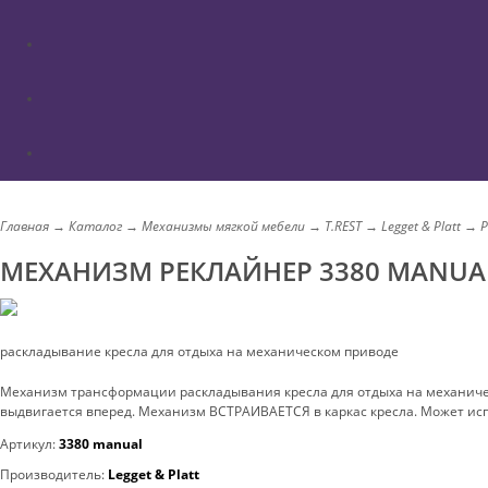
Главная
→
Каталог
→
Механизмы мягкой мебели
→
T.REST
→
Legget & Platt
→
Р
МЕХАНИЗМ РЕКЛАЙНЕР 3380 MANUA
раскладывание кресла для отдыха на механическом приводе
Механизм трансформации раскладывания кресла для отдыха на механичес
выдвигается вперед. Механизм ВСТРАИВАЕТСЯ в каркас кресла. Может исп
Артикул:
3380 manual
Производитель:
Legget & Platt