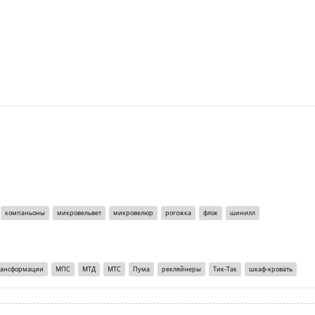
компаньоны
микровельвет
микровелюр
рогожка
флок
шинилл
рансформации
МПС
МТД
МТС
Пума
рекляйнеры
Тик-Так
шкаф-кровать