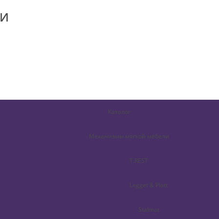
Каталог
Механизмы мягкой мебели
T.REST
Legget & Platt
Stalmot